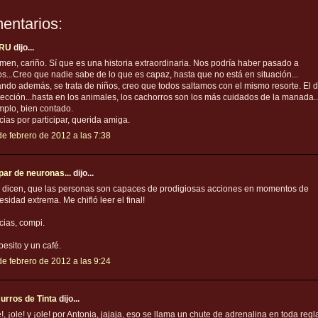
entarios:
RU
dijo...
men, cariño. Sí que es una historia extraordinaria. Nos podría haber pasado a
os...Creo que nadie sabe de lo que es capaz, hasta que no está en situación...
ndo además, se trata de niños, creo que todos saltamos con el mismo resorte. El d
tección...hasta en los animales, los cachorros son los más cuidados de la manada.
mplo, bien contado.
cias por participar, querida amiga.
de febrero de 2012 a las 7:38
par de neuronas...
dijo...
 dicen, que las personas son capaces de prodigiosas acciones en momentos de
sidad extrema. Me chifló leer el final!
cias, compi.
besito y un café.
de febrero de 2012 a las 9:24
urros de Tinta
dijo...
!, ¡ole! y ¡ole! por Antonia, jajaja, eso se llama un chute de adrenalina en toda regl