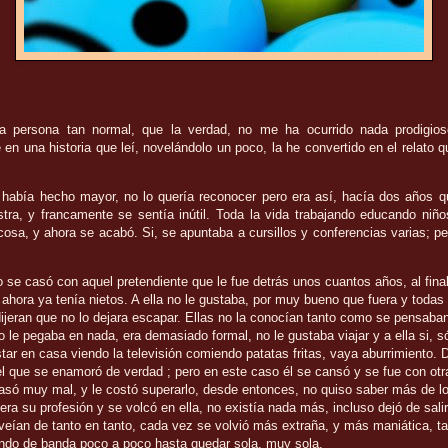
 persona tan normal, que la verdad, no me ha ocurrido nada prodigio
n una historia que leí, novelándolo un poco, la he convertido en el relato 
 había hecho mayor, no lo quería reconocer pero era así, hacía dos años
q
ra, y francamente se sentía inútil. Toda la vida trabajando educando niño
cosa, y ahora se acabó. Si, se apuntaba a cursillos y conferencias varias; pe
 se casó con aquel pretendiente que le fue detrás unos cuantos años,
al fina
 ahora
ya tenía nietos.
A ella no le gustaba, por muy bueno que fuera y todas
ijeran que no lo dejara escapar. Ellas no la conocían tanto como se pensaba
o le pegaba en nada, era demasiado formal, no le gustaba viajar y a ella si, só
tar en casa viendo la televisión
comiendo patatas fritas, vaya aburrimiento.
el que se enamoró de verdad ; pero en este caso él se cansó y se fue con ot
pasó muy mal, y le costó superarlo, desde entonces, no quiso saber más de l
l era su profesión y se volcó en ella, no existía nada más, incluso dejó de sali
veían de tanto en tanto, cada vez se volvió más extraña, y más maniática, ta
ando de banda poco a poco hasta quedar sola, muy sola.