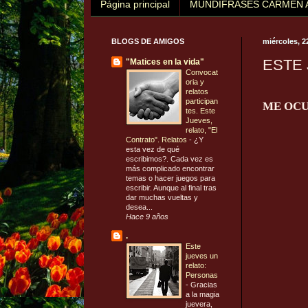
Página principal
MUNDIFRASES CARMEN 
BLOGS DE AMIGOS
miércoles, 2
ESTE
"Matices en la vida"
Convocat
oria y
relatos
participan
ME OCU
tes. Este
Jueves,
relato, "El
Contrato". Relatos
-
¿Y
esta vez de qué
escribimos?. Cada vez es
más complicado encontrar
temas o hacer juegos para
escribir. Aunque al final tras
dar muchas vueltas y
desea...
Hace 9 años
.
Este
jueves un
relato:
Personas
-
Gracias
a la magia
juevera,