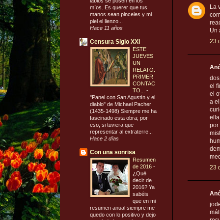
labios se posen en los
La 
míos. Es querer que tus
manos sean pinceles y mi
com
piel el lienzo...
rea
Hace 11 años
Un 
23 
Censura Siglo XXI
ESTE
JUEVES
UN
Anó
RELATO:
PRIMER
dos
CONTAC
el 
TO...
-
el 
"Panel con San Agustín y el
a el
diablo" de Michael Pacher
cur
(1435-1498) Siempre me ha
ella
fascinado esta obra; por
eso, si tuviera que
por
representar al extraterre...
mis
Hace 2 días
hum
dem
Con una sonrisa
med
Resumen
de 2016
-
23 
¿Qué
decir de
2016? Ya
Anó
sabéis
que en mi
jod
resumen anual siempre me
máll
quedo con lo positivo y dejo