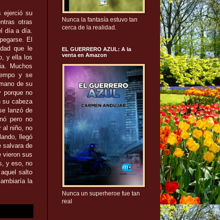
 ejerció su
Nunca la fantasía estuvo tan
ntras otras
cerca de la realidad.
l día a día.
spegarse. El
edad que le
EL GUERRERO AZUL: A la
venta en Amazon
, y ella los
cia. Muchos
tiempo y se
 mano de su
y porque no
en su cabeza
 se lanzó de
enó pero no
 al niño, no
lando, llegó
e salvara de
e vieron sus
s, y eso, no
aquel salto
ambiaría la
Nunca un superheroe fue tan
real