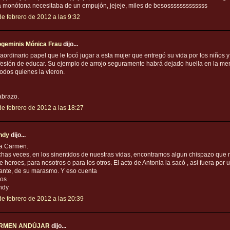
a monótona necesitaba de un empujón, jejeje, miles de besosssssssssssss
de febrero de 2012 a las 9:32
geminis Mónica Frau
dijo...
raordinario papel que le tocó jugar a esta mujer que entregó su vida por los niños y
fesión de educar. Su ejemplo de arrojo seguramente habrá dejado huella en la me
todos quienes la vieron.
abrazo.
de febrero de 2012 a las 18:27
ndy
dijo...
a Carmen.
has veces, en los sinentidos de nuestras vidas, encontramos algun chispazo que 
e heroes, para nosotros o para los otros. El acto de Antonia la sacó , asi fuera por 
tante, de su marasmo. Y eso cuenta
os
ndy
de febrero de 2012 a las 20:39
RMEN ANDÚJAR
dijo...