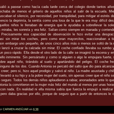
salió a pasear como hacía cada tarde cerca del colegio donde tantos años
 echaba de menos el griterío de aquellos niños al salir de la escuela. Mie
scaban el silencio, por necesidad, por tranquilidad, para mitigar el estrés de
ilencio la deprimía, la sentía como una losa de la que le era muy difícil de
quellos niños le llenaban de energía que le ayudaba a sobrellevar la sol
s miraba, les sonreía y era feliz. Salían como siempre en manada y corriendo
 Precisamente esa capacidad de observación le hizo evitar una desgra
si sin mirar los coches, pero como eran mayorcitos, reaccionaban a 
 sin embargo uno pequeño, de unos cinco años más o menos se soltó de la
 lanzó a cruzar la calzada sin mirar. El coche confiado llevaba su rumbo 
 un poco rápido. Ella desde el otro lado de la calle se imaginó la escena y 
pello inminente. Sin pensárselo y como si alguien o algo le empujara fuerte,
obre aquel niño, tirándolo al suelo y apartándolo del peligro. El coche fr
inguno de los dos. Cuando Antonia se percató del salto que dio para alcanzar
 creer; pero si, hizo aquel prodigio y salvó al niño. La madre
asustada y chil
 levantó a su hijo y a la pobre mujer del suelo, sin apenas
creer que el niño s
lo seguro. Todos los demás niños aplaudieron a rabiar, anonadados ante
lo qu
ntonia la convirtieron en la mujer más feliz del mundo al menos por unas hora
con nada. En realidad ni ella misma sabía que fuerza la empujó a realizar 
; pero
daba gracias por ello,
porque de seguro que a partir de entonces le c
por
CARMEN ANDÚJAR
en
6:38