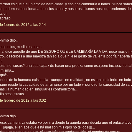
verdad es que fue un acto de heroicidad, y eso nos cambiaría a todos. Nunca sab
o podemos reaccionar ante estos casos y nosotros mismos nos sorprendemos de 
cción
abrazo
de febrero de 2012 a las 2:14
nimo dijo...
 aspectos, media esposa...
final dice aquello de que DE SEGURO QUE LE CAMBIARÍA LA VIDA, poco más o me
otro...describes a una maestra tan sola que ni ese gesto de valiente podría haberla
la...
ioso, no, susus? una tipa capaz de hacer una proeza como esa,pero incapaz de sa
 misma...
 qué?
terios de la humana existencia...aunque, en realidad , no es tanto misterio: en todo 
ano reside la capacidad de arruinarse por un lado y, por otro, la capacidad de salv
ás..la humanidad en singular es contradictoria...
io beso, susus..
de febrero de 2012 a las 3:02
nimo dijo...
erse, carmen, ya estaba yo por ir a donde la agüela para decirla que el enlace tuyo
...jajajja. el enlace que está mal son mis ojos no te jode¡¡¡...