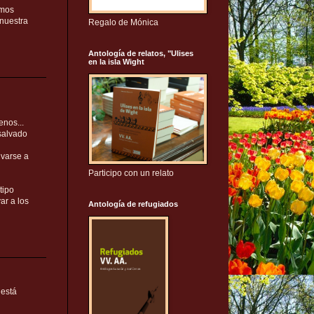
emos
nuestra
Regalo de Mónica
Antología de relatos, "Ulises
en la isla Wight
nos...
 salvado
lvarse a
Participo con un relato
tipo
ar a los
Antología de refugiados
 está