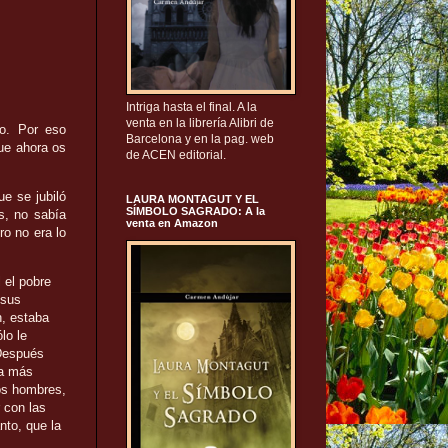
Intriga hasta el final. A la
venta en la librería Alibri de
so. Por eso
Barcelona y en la pag. web
que ahora os
de ACEN editorial.
ue se jubiló
LAURA MONTAGUT Y EL
SÍMBOLO SAGRADO: A la
s, no sabía
venta en Amazon
ro no era lo
l el pobre
 sus
n, estaba
lo le
 Después
ra más
os hombres,
r con las
nto, que la