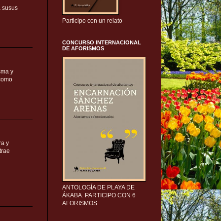
a susus
Participo con un relato
CONCURSO INTERNACIONAL
DE AFORISMOS
sma y
 como
ra y
trae
ANTOLOGÍA DE PLAYA DE
ÁKABA. PARTICIPO CON 6
AFORISMOS