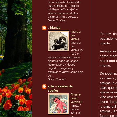
de la mano de Juan Carlos
esta semana he tenido el
privilegio de "trabajar" al
lado de una reina de las
palabras: Rosa Desas...
Hace 12 años
.. Irlanda
Ahora si
Yo soy una
que
basándome e
vuelvo.
-
Ahora si
cuento.
que
vuelvo, lo
Antonia se
haré en
como maest
silencio al principio, como
hacer otra 
siempre hago las cosas,
luego espero y deseo
mismo.
cogerlo con ganas y
explotar, y volver como soy
De joven no
yo...
se cansó y
Hace 10 años
amigas le d
arte - creador de
claro que n
sueños
apetecía es
Pinocho
vino otro d
palote
joven. Lo 
versión II
-
mixta /
lo principa
cartón
amigas, la 
120 x 80
fueron dej
cm