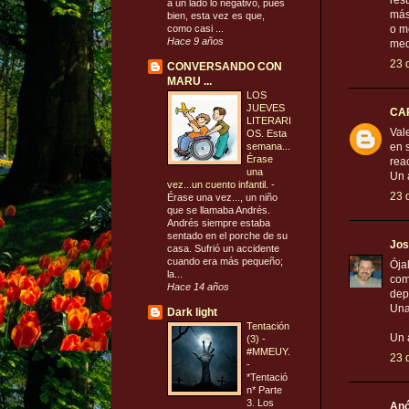
res
a un lado lo negativo, pues
más
bien, esta vez es que,
como casi ...
o m
Hace 9 años
med
23 
CONVERSANDO CON
MARU ...
LOS
JUEVES
CA
LITERARI
Val
OS. Esta
semana...
en 
Érase
rea
una
Un 
vez...un cuento infantil.
-
23 
Érase una vez..., un niño
que se llamaba Andrés.
Andrés siempre estaba
sentado en el porche de su
Jos
casa. Sufrió un accidente
cuando era más pequeño;
Ója
la...
com
Hace 14 años
dep
Una
Dark light
Tentación
Un 
(3) -
#MMEUY.
23 
-
*Tentació
n* Parte
3. Los
Anó