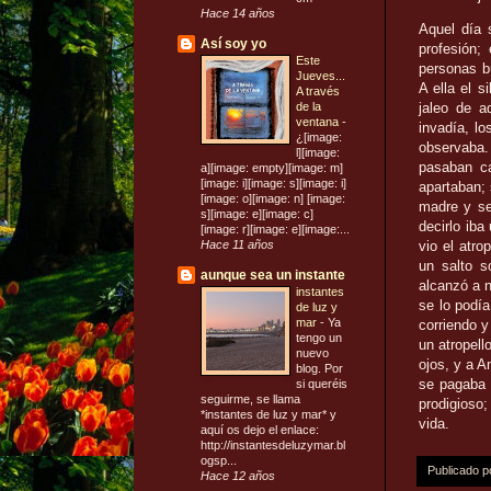
Hace 14 años
Aquel día 
Así soy yo
profesión;
Este
personas bu
Jueves...
A ella el s
A través
de la
jaleo de a
ventana
-
invadía, lo
¿[image:
observaba.
l][image:
pasaban ca
a][image: empty][image: m]
[image: i][image: s][image: i]
apartaban;
[image: o][image: n] [image:
madre y se
s][image: e][image: c]
decirlo iba
[image: r][image: e][image:...
Hace 11 años
vio el atro
un salto s
aunque sea un instante
alcanzó a n
instantes
se lo podía
de luz y
mar
-
Ya
corriendo y
tengo un
un atropel
nuevo
ojos, y a A
blog. Por
se pagaba 
si queréis
seguirme, se llama
prodigioso
*instantes de luz y mar* y
vida.
aquí os dejo el enlace:
http://instantesdeluzymar.bl
ogsp...
Publicado 
Hace 12 años