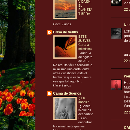
VIDA EN
vid
EL
22 
PLANETA
TIERRA
-
Hace 2 años
Neo
Ext
Brisa de Venus
pro
ESTE
de 
JUEVES:
Carta a
mi misma
-
Jaén, 3
un 
de agosto
22 
de 2017
No resulta fácil escribirme a
mi misma una carta, entre
otras cuestiones está el
We
hecho de que es la primera
vez que lo hago. N...
Hol
Hace 9 años
Muc
hac
Cama de Sueños
ins
¿ Lo
Bes
sabes?
-
We
*¿Sabes
lo que es
22 
desearte?
Es no
encontrar
la calma hasta que tus
CA