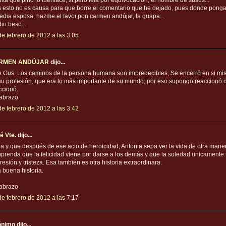
ulta que pincho tuenlace, sí,pero leía por equivocación, el nombre de susus...
 esto no es causa para que borre el comentario que he dejado, pues donde pong
edia esposa, hazme el favor,pon carmen andújar, la guapa...
io beso...
de febrero de 2012 a las 3:05
RMEN ANDÚJAR
dijo...
e Gus. Los caminos de la persona humana son impredecibles, Se encerró en si mi
su profesión, que era lo más importante de su mundo, por eso supongo reaccionó
ccionó.
abrazo
de febrero de 2012 a las 3:42
é Vte.
dijo...
la y que después de ese acto de heroicidad, Antonia sepa ver la vida de otra mane
prenda que la felicidad viene por darse a los demás y que la soledad unicamente 
resión y tristeza. Esa también es otra historia extraordinara.
 buena historia.
abrazo
de febrero de 2012 a las 7:17
nimo dijo...