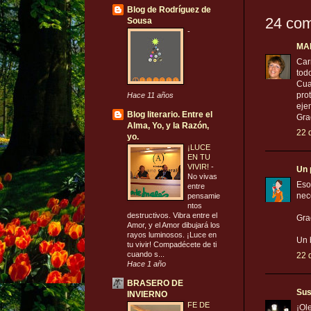
Blog de Rodríguez de
24 com
Sousa
-
MA
Car
tod
Cua
pro
Hace 11 años
eje
Blog literario. Entre el
Gra
Alma, Yo, y la Razón,
22 
yo.
¡LUCE
EN TU
VIVIR!
-
Un 
No vivas
Eso
entre
nece
pensamie
ntos
destructivos. Vibra entre el
Gra
Amor, y el Amor dibujará los
rayos luminosos. ¡Luce en
Un 
tu vivir! Compadécete de ti
cuando s...
22 
Hace 1 año
BRASERO DE
Sus
INVIERNO
FE DE
¡Ole