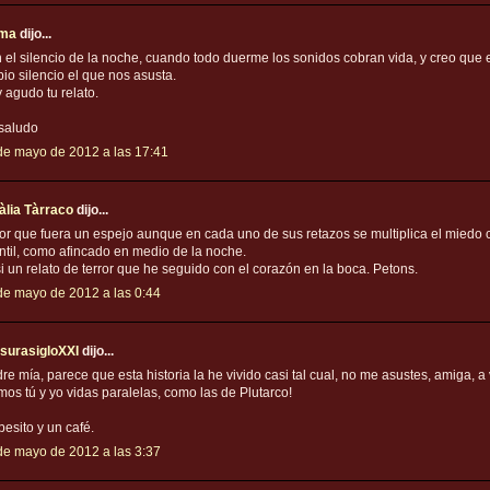
rma
dijo...
 el silencio de la noche, cuando todo duerme los sonidos cobran vida, y creo que e
pio silencio el que nos asusta.
 agudo tu relato.
saludo
de mayo de 2012 a las 17:41
àlia Tàrraco
dijo...
or que fuera un espejo aunque en cada uno de sus retazos se multiplica el miedo
antil, como afincado en medio de la noche.
i un relato de terror que he seguido con el corazón en la boca. Petons.
de mayo de 2012 a las 0:44
surasigloXXI
dijo...
re mía, parece que esta historia la he vivido casi tal cual, no me asustes, amiga, a 
imos tú y yo vidas paralelas, como las de Plutarco!
besito y un café.
de mayo de 2012 a las 3:37