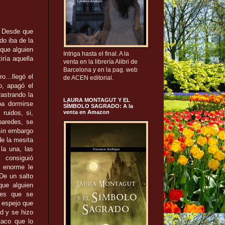
. Desde que
do iba de la
que alguien
Intriga hasta el final. A la
iría aquella
venta en la librería Alibri de
Barcelona y en la pag. web
ro…llegó el
de ACEN editorial.
o, apagó el
rastrando la
LAURA MONTAGUT Y EL
ba dormirse
SÍMBOLO SAGRADO: A la
venta en Amazon
ruidos, si,
paredes, se
sin embargo
de la mesita
la una, las
al consiguió
o enorme le
e un salto
que alguien
les que se
l espejo que
d y se hizo
taco que lo