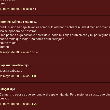
beso
de mayo de 2012 a las 8:54
geminis Mónica Frau
dijo...
 cual!...si uno se deja llevar, es como si lo ordinario cobrara nueva dimensión mient
ico se apodera de nosotros.
í me pasaba algo bastante parecido cunado mis hijas eran chicas y mi por alguna 
marido tenía que viajar...no podía dormir relajada.
 buen relato!
abrazo
de mayo de 2012 a las 10:54
iajesusparadela
dijo...
nuestra cabeza...
de mayo de 2012 a las 11:03
i Mogar
dijo...
 Carmen, lo peor es que se rompió el espejo jajajaja. Pero mejor ese susto, que otro
besazo.
de mayo de 2012 a las 11:20