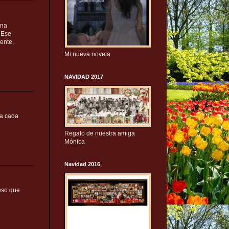
una
 Ese
mente,
Mi nueva novela
NAVIDAD 2017
ca cada
Regalo de nuestra amiga
Mónica
Navidad 2016
eso que