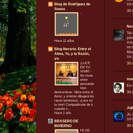
Blog de Rodríguez de
Un 
Sousa
30 
-
Neo
Tal
pán
Hace 11 años
A m
mi 
Blog literario. Entre el
Muy
Alma, Yo, y la Razón,
Un 
yo.
¡LUCE
30 
EN TU
VIVIR!
-
No vivas
mar
entre
pensamie
Es 
ntos
30 
destructivos. Vibra entre el
Amor, y el Amor dibujará los
rayos luminosos. ¡Luce en
tu vivir! Compadécete de ti
Juj
cuando s...
Hace 1 año
Jo,
Un 
BRASERO DE
30 
INVIERNO
FE DE