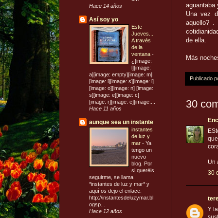
aguantaba 
Hace 14 años
Una vez de
Así soy yo
aquello? .
Este
cotidianid
Jueves...
de ella.
A través
de la
ventana
-
Más noches
¿[image:
l][image:
a][image: empty][image: m]
Publicado 
[image: i][image: s][image: i]
[image: o][image: n] [image:
s][image: e][image: c]
30 com
[image: r][image: e][image:...
Hace 11 años
Enc
aunque sea un instante
instantes
ESt
de luz y
que
mar
-
Ya
cor
tengo un
nuevo
Un 
blog. Por
si queréis
30 
seguirme, se llama
*instantes de luz y mar* y
aquí os dejo el enlace:
http://instantesdeluzymar.bl
ter
ogsp...
Y l
Hace 12 años
sust