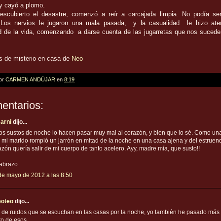
y cayó a plomo.
scubierto el desastre, comenzó a reír a carcajada limpia. No podía se
 Los nervios le jugaron una mala pasada, y la casualidad le hizo ater
ad de la vida, comenzando a darse cuenta de las jugarretas que nos suceden
 de misterio en casa de
Neo
por
CARMEN ANDÚJAR
en
8:19
entarios:
arni
dijo...
os sustos de noche lo hacen pasar muy mal al corazón, y bien que lo sé. Como un
 mi marido rompió un jarrón en mitad de la noche en una casa ajena y del estruen
azón quería salir de mi cuerpo de tanto acelero. Ayy, madre mía, que susto!!
abrazo.
de mayo de 2012 a las 8:50
eoteo
dijo...
a de ruidos que se escuchan en las casas por la noche, yo también he pasado más
o de esos...