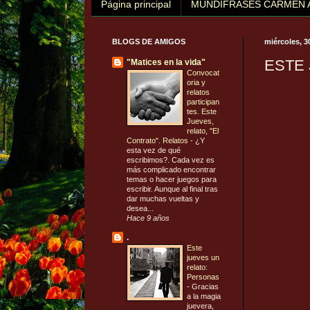
Página principal
MUNDIFRASES CARMEN 
BLOGS DE AMIGOS
miércoles, 
ESTE
"Matices en la vida"
Convocat
oria y
relatos
participan
tes. Este
Jueves,
relato, "El
Contrato". Relatos
-
¿Y
esta vez de qué
escribimos?. Cada vez es
más complicado encontrar
temas o hacer juegos para
escribir. Aunque al final tras
dar muchas vueltas y
desea...
Hace 9 años
.
Este
jueves un
relato:
Personas
-
Gracias
a la magia
juevera,