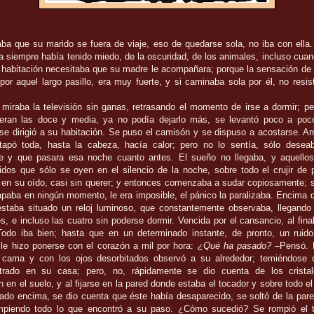
aba que su marido se fuera de viaje, eso de quedarse sola, no iba con ella
 siempre había tenido miedo, de la oscuridad, de los animales, incluso cuan
a habitación necesitaba que su madre le acompañara; porque la sensación de 
or aquel largo pasillo, era muy fuerte, y si caminaba sola por él, no resist
miraba la televisión sin ganas, retrasando el momento de irse a dormir; pe
ran las doce y media, ya no podía dejarlo más, se levantó poco a poc
 se dirigió a su habitación. Se puso el camisón y se dispuso a acostarse. Ar
apó toda, hasta la cabeza, hacía calor; pero no lo sentía, sólo desea
e y que pasara esa noche cuanto antes. El sueño no llegaba, y aquellos 
uidos que sólo se oyen en el silencio de la noche, sobre todo el crujir de 
n en su oído, casi sin querer; y entonces comenzaba a sudar copiosamente; 
paba en ningún momento, le era imposible, el pánico la paralizaba. Encima 
staba situado un reloj luminoso, que constantemente observaba, llegando 
es, e incluso las cuatro sin poderse dormir. Vencida por el cansancio, al fin
Todo iba bien; hasta que en un determinado instante, de pronto, un ruid
 le hizo ponerse con el corazón a mil por hora:
¿Qué ha pasado?
–Pensó. D
 cama y con los ojos desorbitados observó a su alrededor; temiéndose 
ntrado en su casa; pero, no, rápidamente se dio cuenta de los crista
 en el suelo, y al fijarse en la pared donde estaba el tocador y sobre todo e
uado encima, se dio cuenta que éste había desaparecido, se soltó de la pare
mpiendo todo lo que encontró a su paso. ¿Cómo sucedió? Se rompió el 