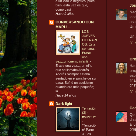
a un lado lo negativo, pues
bien, esta vez es que,
Jos
como casi ...
Nad
Hace 9 años
los
asa
CONVERSANDO CON
Un 
MARU ...
LOS
JUEVES
Un 
LITERARI
31 
OS. Esta
semana...
Érase
una
Cri
vez...un cuento infantil.
-
Érase una vez..., un niño
Has
que se llamaba Andrés.
emp
Andrés siempre estaba
esp
sentado en el porche de su
fin
casa. Sufrió un accidente
cri
cuando era más pequeño;
la...
31 
Hace 14 años
Dark light
Ce
Tentación
(3) -
Que
#MMEUY.
dis
-
a j
*Tentació
pro
n* Parte
3. Los