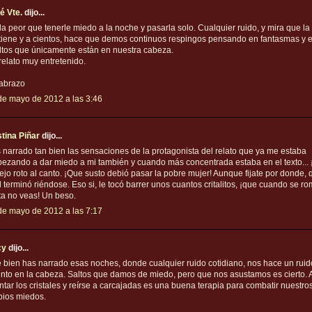
é Vte.
dijo...
a peor que tenerle miedo a la noche y pasarla solo. Cualquier ruido, y mira que l
 tiene y a cientos, hace que demos continuos respingos pensando en fantasmas y 
ltos que únicamente están en nuestra cabeza.
relato muy entretenido.
abrazo
de mayo de 2012 a las 3:46
stina Piñar
dijo...
 narrado tan bien las sensaciones de la protagonista del relato que ya me estaba
ezando a dar miedo a mi también y cuando más concentrada estaba en el texto... 
ejo roto al canto. ¡Que susto debió pasar la pobre mujer! Aunque fijate por donde, 
al terminó riéndose. Eso si, le tocó barrer unos cuantos critalitos, ¡que cuando se r
sta no veas! Un beso.
de mayo de 2012 a las 7:17
cy
dijo...
 bien has narrado esas noches, donde cualquier ruido cotidiano, nos hace un ruid
tinto en la cabeza. Saltos que damos de miedo, pero que nos asustamos es cierto. Al
untar los cristales y reírse a carcajadas es una buena terapia para combatir nuestro
pios miedos.