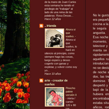
de la mano de Juan Carlos
esta semana he tenido el
privilegio de "trabajar" al
lado de una reina de las
No le gust
palabras: Rosa Desas...
Hace 12 años
era pequeña
cocina a l
.. Irlanda
le seguía p
Ahora si
angustia.
que
vuelvo.
-
Esa noche 
Ahora si
momento, e
que
televisor y
vuelvo, lo
haré en
manta se t
silencio al principio, como
rápidament
siempre hago las cosas,
aquellos r
luego espero y deseo
introducía
cogerlo con ganas y
explotar, y volver como soy
no se desta
yo...
de noche e
Hace 10 años
dos, las tr
arte - creador de
dormirse. 
sueños
despertó y
Pinocho
bajó de la
palote
hubiera e
versión II
encontraban
-
mixta /
cartón
estaba sit
120 x 80
añicos, ro
cm