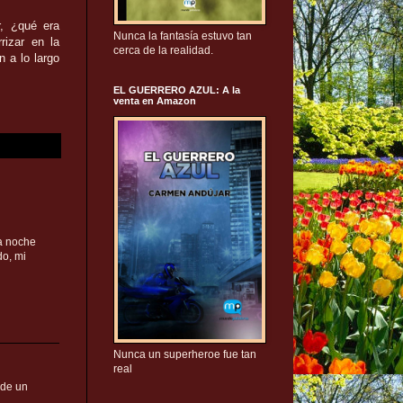
r, ¿qué era
Nunca la fantasía estuvo tan
rizar en la
cerca de la realidad.
 a lo largo
EL GUERRERO AZUL: A la
venta en Amazon
a noche
do, mi
Nunca un superheroe fue tan
real
 de un