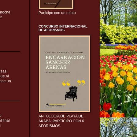
a noche
Participo con un relato
en
CONCURSO INTERNACIONAL
DE AFORISMOS
¡zas!
que al
ompe un
o
ANTOLOGÍA DE PLAYA DE
 final
ÁKABA. PARTICIPO CON 6
s
AFORISMOS