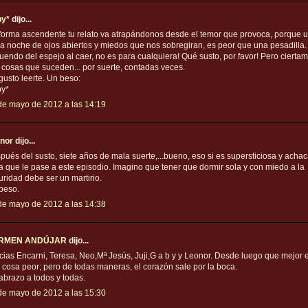
y*
dijo...
forma ascendente tu relato va atrapándonos desde el temor que provoca, porque 
ga noche de ojos abiertos y miedos que nos sobregiran, es peor que una pesadilla.
ruendo del espejo al caer, no es para cualquiera! Qué susto, por favor! Pero cierta
 cosas que suceden... por suerte, contadas veces.
gusto leerte. Un beso:
y*
de mayo de 2012 a las 14:19
nor
dijo...
pués del susto, siete años de mala suerte,...bueno, eso si es supersticiosa y acha
a que le pase a este episodio. Imagino que tener que dormir sola y con miedo a la
uridad debe ser un martirio.
beso.
de mayo de 2012 a las 14:38
RMEN ANDÚJAR
dijo...
cias Encarni, Teresa, Neo,Mª Jesús, Juji,G a b y y Leonor. Desde luego que mejor 
a cosa peor; pero de todas maneras, el corazón sale por la boca.
abrazo a todos y todas.
de mayo de 2012 a las 15:30