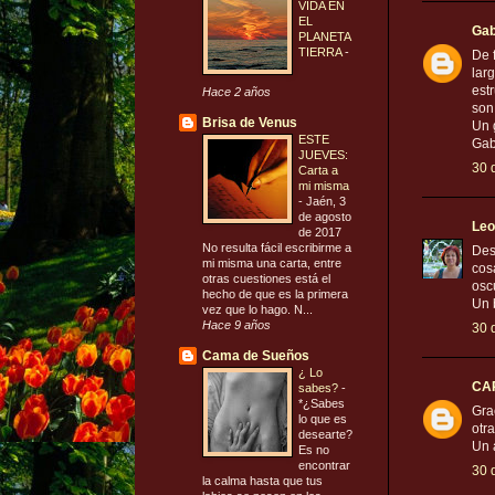
VIDA EN
EL
Gab
PLANETA
TIERRA
-
De 
lar
est
Hace 2 años
son
Brisa de Venus
Un 
ESTE
Gab
JUEVES:
30 
Carta a
mi misma
-
Jaén, 3
de agosto
Leo
de 2017
No resulta fácil escribirme a
Des
mi misma una carta, entre
cos
otras cuestiones está el
osc
hecho de que es la primera
Un 
vez que lo hago. N...
Hace 9 años
30 
Cama de Sueños
¿ Lo
CA
sabes?
-
*¿Sabes
Gra
lo que es
otr
desearte?
Un 
Es no
encontrar
30 
la calma hasta que tus