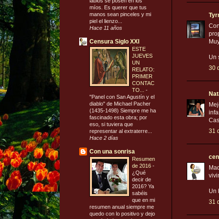
labios se posen en los
míos. Es querer que tus
manos sean pinceles y mi
Ty
piel el lienzo...
Con
Hace 11 años
pro
Censura Siglo XXI
Muy
ESTE
JUEVES
Un 
UN
30 
RELATO:
PRIMER
CONTAC
TO...
-
Nat
"Panel con San Agustín y el
diablo" de Michael Pacher
Mej
(1435-1498) Siempre me ha
inf
fascinado esta obra; por
Cas
eso, si tuviera que
31 
representar al extraterre...
Hace 2 días
Con una sonrisa
cen
Resumen
de 2016
-
Mad
¿Qué
viv
decir de
2016? Ya
Un 
sabéis
que en mi
31 
resumen anual siempre me
quedo con lo positivo y dejo